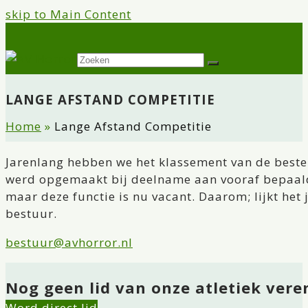
skip to Main Content
Twitter
Facebook
Instagram
Open
Zoeken
Verzenden
Mobile
Menu
LANGE AFSTAND COMPETITIE
Home
»
Lange Afstand Competitie
Jarenlang hebben we het klassement van de beste
werd opgemaakt bij deelname aan vooraf bepaalde 
maar deze functie is nu vacant. Daarom; lijkt het 
bestuur.
bestuur@avhorror.nl
Nog geen lid van onze atletiek vere
Word direct lid