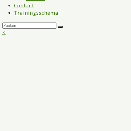
Contact
Trainingsschema
Back
×
To
Top